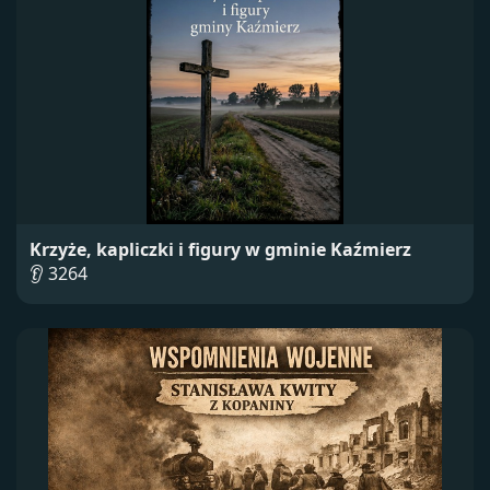
Krzyże, kapliczki i figury w gminie Kaźmierz
👂 3264