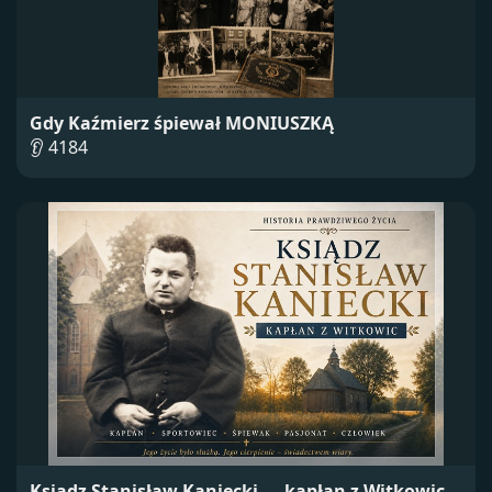
Gdy Kaźmierz śpiewał MONIUSZKĄ
👂 4184
Ksiądz Stanisław Kaniecki — kapłan z Witkowic