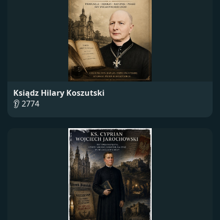
Ksiądz Hilary Koszutski
👂 2774