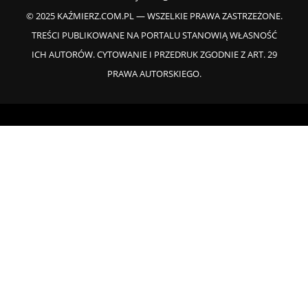
© 2025 KAŹMIERZ.COM.PL — WSZELKIE PRAWA ZASTRZEŻONE.
TREŚCI PUBLIKOWANE NA PORTALU STANOWIĄ WŁASNOŚĆ
ICH AUTORÓW. CYTOWANIE I PRZEDRUK ZGODNIE Z ART. 29
PRAWA AUTORSKIEGO.