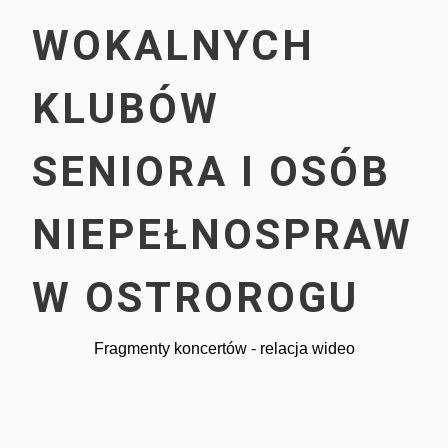
WOKALNYCH
KLUBÓW
SENIORA I OSÓB
Imprezy masowe
NIEPEŁNOSPRAWN
W OSTROROGU
Fragmenty koncertów - relacja wideo
Sport