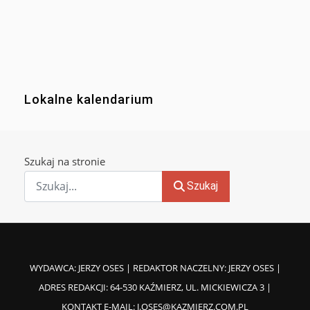
Lokalne kalendarium
Szukaj na stronie
Szukaj
WYDAWCA: JERZY OSES | REDAKTOR NACZELNY: JERZY OSES |
ADRES REDAKCJI: 64-530 KAŹMIERZ, UL. MICKIEWICZA 3 |
KONTAKT E-MAIL:
J.OSES@KAZMIERZ.COM.PL