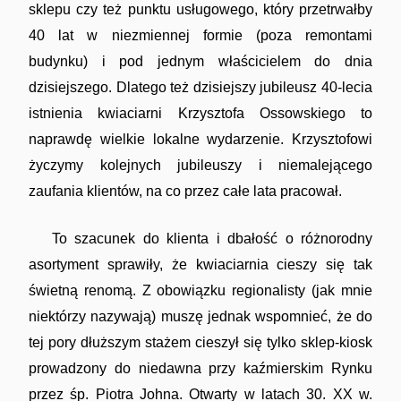
sklepu czy też punktu usługowego, który przetrwałby
40 lat w niezmiennej formie (poza remontami
budynku) i pod jednym właścicielem do dnia
dzisiejszego. Dlatego też dzisiejszy jubileusz 40-lecia
Ciekawe historie
istnienia kwiaciarni Krzysztofa Ossowskiego to
naprawdę wielkie lokalne wydarzenie. Krzysztofowi
życzymy kolejnych jubileuszy i niemalejącego
zaufania klientów, na co przez całe lata pracował.
To szacunek do klienta i dbałość o różnorodny
Towarzystwo Miłośników Wilna i Ziemi
asortyment sprawiły, że kwiaciarnia cieszy się tak
Wileńskiej
świetną renomą. Z obowiązku regionalisty (jak mnie
niektórzy nazywają) muszę jednak wspomnieć, że do
tej pory dłuższym stażem cieszył się tylko sklep-kiosk
prowadzony do niedawna przy kaźmierskim Rynku
przez śp. Piotra Johna. Otwarty w latach 30. XX w.