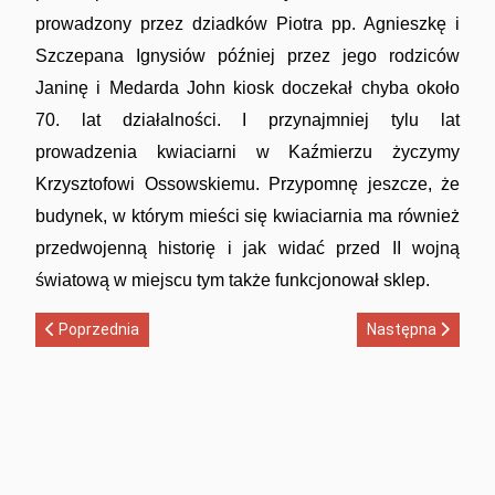
prowadzony przez dziadków Piotra pp. Agnieszkę i
Szczepana Ignysiów później przez jego rodziców
Janinę i Medarda John kiosk doczekał chyba około
70. lat działalności. I przynajmniej tylu lat
prowadzenia kwiaciarni w Kaźmierzu życzymy
Krzysztofowi Ossowskiemu. Przypomnę jeszcze, że
budynek, w którym mieści się kwiaciarnia ma również
przedwojenną historię i jak widać przed II wojną
światową w miejscu tym także funkcjonował sklep.
Poprzednia strona: Chór MONIUSZKO na inauguracji roku akad
Następna strona: 
Poprzednia
Następna