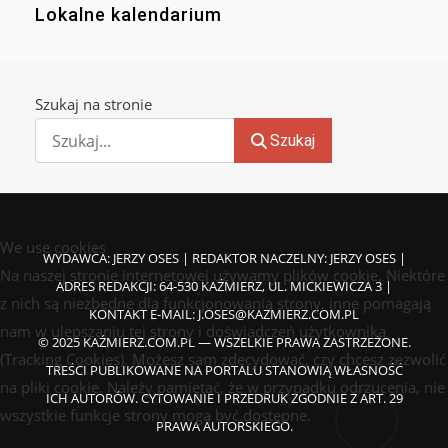
Lokalne kalendarium
Szukaj na stronie
Szukaj
We use cookies
WYDAWCA: JERZY OSES | REDAKTOR NACZELNY: JERZY OSES |
Na naszej stronie internetowej używamy plików cookie. Niektóre
ADRES REDAKCJI: 64-530 KAŹMIERZ, UL. MICKIEWICZA 3 |
z nich są niezbędne dla funkcjonowania strony, inne pomagają
KONTAKT E-MAIL:
J.OSES@KAZMIERZ.COM.PL
nam w ulepszaniu tej strony i doświadczeń użytkownika
© 2025 KAŹMIERZ.COM.PL — WSZELKIE PRAWA ZASTRZEŻONE.
(Tracking Cookies). Możesz sam zdecydować, czy chcesz zezwolić
TREŚCI PUBLIKOWANE NA PORTALU STANOWIĄ WŁASNOŚĆ
na pliki cookie. Należy pamiętać, że w przypadku odrzucenia, nie
ICH AUTORÓW. CYTOWANIE I PRZEDRUK ZGODNIE Z ART. 29
wszystkie funkcje strony mogą być dostępne.
PRAWA AUTORSKIEGO.