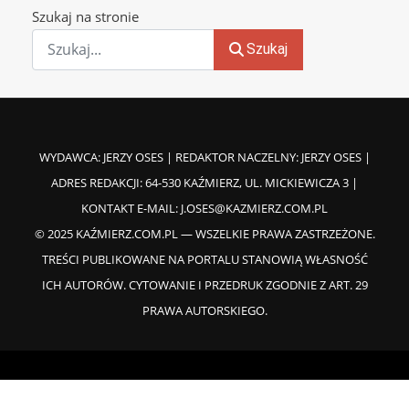
Szukaj na stronie
Szukaj
WYDAWCA: JERZY OSES | REDAKTOR NACZELNY: JERZY OSES |
ADRES REDAKCJI: 64-530 KAŹMIERZ, UL. MICKIEWICZA 3 |
KONTAKT E-MAIL:
J.OSES@KAZMIERZ.COM.PL
© 2025 KAŹMIERZ.COM.PL — WSZELKIE PRAWA ZASTRZEŻONE.
TREŚCI PUBLIKOWANE NA PORTALU STANOWIĄ WŁASNOŚĆ
ICH AUTORÓW. CYTOWANIE I PRZEDRUK ZGODNIE Z ART. 29
PRAWA AUTORSKIEGO.