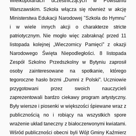
Wielkopolanach uczestniczących w Powstaniu
Warszawskim. Szkoła włącza się również w akcję
Ministerstwa Edukacji Narodowej "Szkoła do Hymnu"
i w wiele innych akcji o charakterze stricte
Ciekawe historie
patriotycznym. Nie mogło więc zabraknąć przed 11
listopada kolejnej „Wieczornicy Pamięci” z okazji
Narodowego Święta Niepodległości. 8 listopada
Zespół Szkolno Przedszkolny w Bytyniu zaprosił
osoby zainteresowane na spotkanie, którego
tegoroczne hasło brzmi „Dumni z Polski”. Uczniowie
Towarzystwo Miłośników Wilna i Ziemi
przygotowani przez swoich nauczycieli
Wileńskiej
zaprezentowali bardzo ciekawy program artystyczny.
Były wiersze i piosenki w większości śpiewane wraz z
publicznością no i robiący na wszystkich spore
wrażenie układ taneczny z białoczerwonymi kwiatami.
Wśród publiczności obecni byli Wójt Gminy Kaźmierz