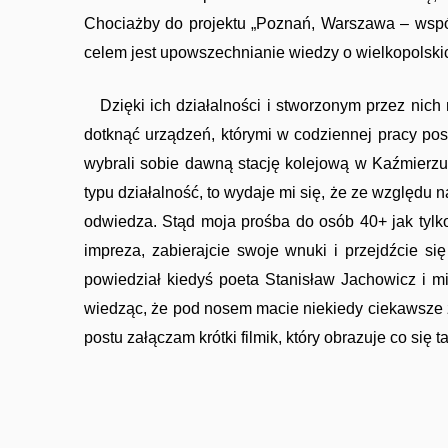
Chociażby do projektu „Poznań, Warszawa – wspó
celem jest upowszechnianie wiedzy o wielkopolsk
Dzięki ich działalności i stworzonym przez nich
dotknąć urządzeń, którymi w codziennej pracy posł
Imprezy masowe
wybrali sobie dawną stację kolejową w Kaźmierzu 
typu działalność, to wydaje mi się, że ze względu
odwiedza. Stąd moja prośba do osób 40+ jak tylko 
impreza, zabierajcie swoje wnuki i przejdźcie s
powiedział kiedyś poeta Stanisław Jachowicz i m
wiedząc, że pod nosem macie niekiedy ciekawsze z
postu załączam krótki filmik, który obrazuje co się 
Sport