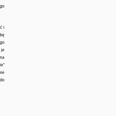
ego
ć i
ibę
ego
 je
jna
ie
”
nie
 do