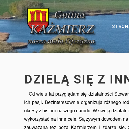
Polityka Prywatności
Dawniej i dziś
Gmina Kaźmierz
Szkoła Bytyń
Kalendarium
STRON
Roczniki Szkolne
Koncerty
Szkoła Gaj Wielki
Z dawnych szkół i przedszkoli
Turnieje
Szkoła Kaźmierz
Patriotyzm
Przedstawienia
Szkoła Sokolniki Wielkie
DZIELĄ SIĘ Z I
Wydarzenia
Od wielu lat przyglądam się działalności Stowar
ich pasji. Bezinteresownie organizują różnego r
okresy z historii naszego narodu. W swoją działal
wykorzystać na inne cele. Są żywym dowodem na to, 
Kultura
zauważana też poza Kaźmierzem i zdarza się, 