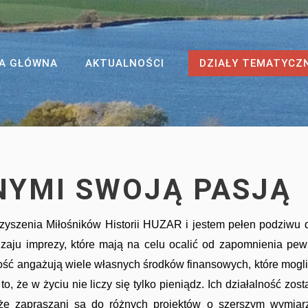
A GŁÓWNA
AKTUALNOŚCI
DZIAŁY TEMATYCZ
NNYMI SWOJĄ PASJĄ
zyszenia Miłośników Historii HUZAR i jestem pełen podziwu 
odzaju imprezy, które mają na celu ocalić od zapomnienia pe
ność angażują wiele własnych środków finansowych, które mogl
że w życiu nie liczy się tylko pieniądz. Ich działalność zost
że zapraszani są do różnych projektów o szerszym wymiar