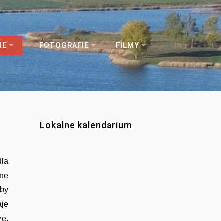
NE
FOTOGRAFIE
FILMY
Lokalne kalendarium
dla
wne
iby
aje
ze.