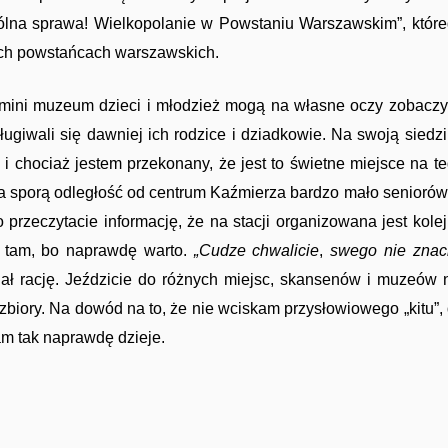
lna sprawa! Wielkopolanie w Powstaniu Warszawskim”, któr
ich powstańcach warszawskich.
 mini muzeum dzieci i młodzież mogą na własne oczy zobaczy
ugiwali się dawniej ich rodzice i dziadkowie. Na swoją siedz
i chociaż jestem przekonany, że jest to świetne miejsce na t
 na sporą odległość od centrum Kaźmierza bardzo mało seniorów
przeczytacie informację, że na stacji organizowana jest kole
ię tam, bo naprawdę warto.
„Cudze chwalicie
,
swego nie znac
iał rację. Jeździcie do różnych miejsc, skansenów i muzeów 
biory. Na dowód na to, że nie wciskam przysłowiowego „kitu”,
tam tak naprawdę dzieje.