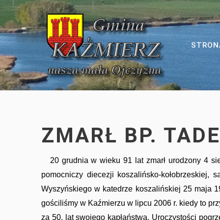
Polityka Prywatności
Dawniej i dziś
Gmina Kaźmierz
Szkoła Bytyń
Kalendarium
STRON
Roczniki Szkolne
Koncerty
Szkoła Gaj Wielki
Z dawnych szkół i przedszkoli
Turnieje
Szkoła Kaźmierz
Patriotyzm
Przedstawienia
Szkoła Sokolniki Wielkie
ZMARŁ BP. TAD
Wydarzenia
20 grudnia w wieku 91 lat zmarł urodzony 4 sie
pomocniczy diecezji koszalińsko-kołobrzeskiej, 
Wyszyńskiego w katedrze koszalińskiej 25 maja 1
gościliśmy w Kaźmierzu w lipcu 2006 r. kiedy to pr
Kultura
za 50. lat swojego kapłaństwa. Uroczystości pog