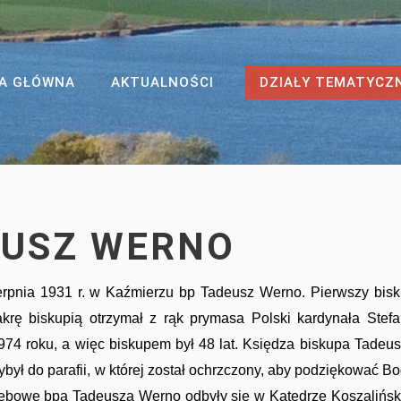
A GŁÓWNA
AKTUALNOŚCI
DZIAŁY TEMATYCZ
EUSZ WERNO
rpnia 1931 r. w Kaźmierzu bp Tadeusz Werno. Pierwszy bis
sakrę biskupią otrzymał z rąk prymasa Polski kardynała Stef
974 roku, a więc biskupem był 48 lat. Księdza biskupa Tadeu
zybył do parafii, w której został ochrzczony, aby podziękować B
rzebowe bpa Tadeusza Werno odbyły się w Katedrze Koszalińsk