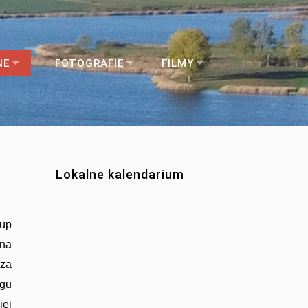
NE
FOTOGRAFIE
FILMY
Lokalne kalendarium
kup
ana
sza
ogu
iej