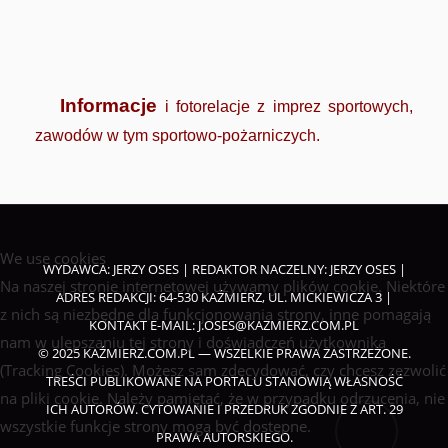
Informacje
i fotorelacje z imprez sportowych,
zawodów w tym sportowo-pożarniczych.
We use cookies
WYDAWCA: JERZY OSES | REDAKTOR NACZELNY: JERZY OSES |
Na naszej stronie internetowej używamy plików cookie. Niektóre
ADRES REDAKCJI: 64-530 KAŹMIERZ, UL. MICKIEWICZA 3 |
z nich są niezbędne dla funkcjonowania strony, inne pomagają
KONTAKT E-MAIL:
J.OSES@KAZMIERZ.COM.PL
nam w ulepszaniu tej strony i doświadczeń użytkownika
© 2025 KAŹMIERZ.COM.PL — WSZELKIE PRAWA ZASTRZEŻONE.
(Tracking Cookies). Możesz sam zdecydować, czy chcesz zezwolić
TREŚCI PUBLIKOWANE NA PORTALU STANOWIĄ WŁASNOŚĆ
na pliki cookie. Należy pamiętać, że w przypadku odrzucenia, nie
ICH AUTORÓW. CYTOWANIE I PRZEDRUK ZGODNIE Z ART. 29
wszystkie funkcje strony mogą być dostępne.
PRAWA AUTORSKIEGO.