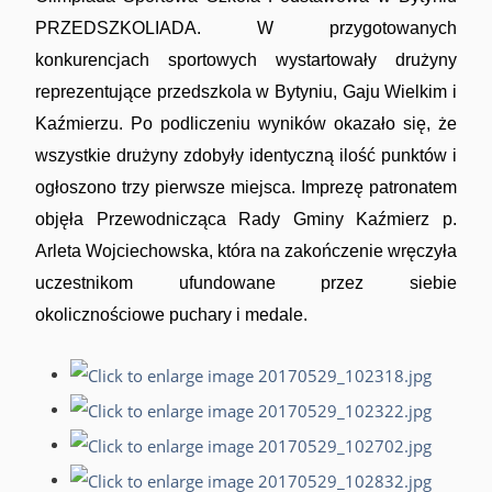
PRZEDSZKOLIADA. W przygotowanych
konkurencjach sportowych wystartowały drużyny
reprezentujące przedszkola w Bytyniu, Gaju Wielkim i
Ciekawe historie
Kaźmierzu. Po podliczeniu wyników okazało się, że
wszystkie drużyny zdobyły identyczną ilość punktów i
ogłoszono trzy pierwsze miejsca. Imprezę patronatem
objęła Przewodnicząca Rady Gminy Kaźmierz p.
Arleta Wojciechowska, która na zakończenie wręczyła
uczestnikom ufundowane przez siebie
okolicznościowe puchary i medale.
Towarzystwo Miłośników Wilna i Ziemi
Wileńskiej