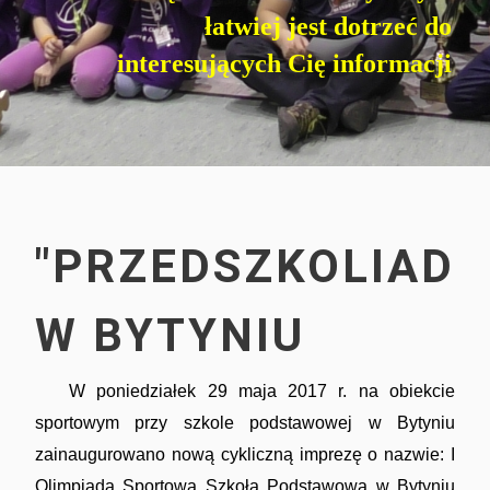
łatwiej jest dotrzeć do
interesujących Cię informacji
Imprezy masowe
"PRZEDSZKOLIADA
W BYTYNIU
Sport
W poniedziałek 29 maja 2017 r. na obiekcie
sportowym przy szkole podstawowej w Bytyniu
zainaugurowano nową cykliczną imprezę o nazwie: I
Olimpiada Sportowa Szkoła Podstawowa w Bytyniu