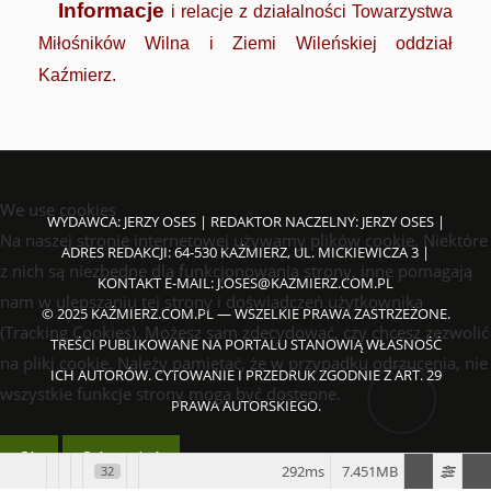
Informacje
i relacje z działalności Towarzystwa
Miłośników Wilna i Ziemi Wileńskiej oddział
Kaźmierz.
We use cookies
WYDAWCA: JERZY OSES | REDAKTOR NACZELNY: JERZY OSES |
Na naszej stronie internetowej używamy plików cookie. Niektóre
ADRES REDAKCJI: 64-530 KAŹMIERZ, UL. MICKIEWICZA 3 |
z nich są niezbędne dla funkcjonowania strony, inne pomagają
KONTAKT E-MAIL:
J.OSES@KAZMIERZ.COM.PL
nam w ulepszaniu tej strony i doświadczeń użytkownika
© 2025 KAŹMIERZ.COM.PL — WSZELKIE PRAWA ZASTRZEŻONE.
(Tracking Cookies). Możesz sam zdecydować, czy chcesz zezwolić
TREŚCI PUBLIKOWANE NA PORTALU STANOWIĄ WŁASNOŚĆ
na pliki cookie. Należy pamiętać, że w przypadku odrzucenia, nie
ICH AUTORÓW. CYTOWANIE I PRZEDRUK ZGODNIE Z ART. 29
wszystkie funkcje strony mogą być dostępne.
PRAWA AUTORSKIEGO.
Ok
Odmawiać
292ms
7.451MB
32