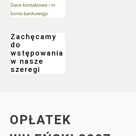
Dane kontaktowe i nr
konta bankowego
Ciekawe historie
Zachęcamy
do
wstępowania
w nasze
szeregi
Towarzystwo Miłośników Wilna i Ziemi
Wileńskiej
OPŁATEK