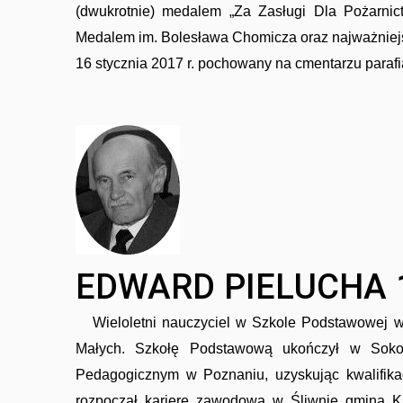
(dwukrotnie) medalem „Za Zasługi Dla Pożarn
Medalem im. Bolesława Chomicza oraz najważniej
16 stycznia 2017 r. pochowany na cmentarzu paraf
EDWARD PIELUCHA 1
Wieloletni nauczyciel w Szkole Podstawowej w 
Małych. Szkołę Podstawową ukończył w Soko
Pedagogicznym w Poznaniu, uzyskując kwalifika
rozpoczął karierę zawodową w Śliwnie gmina K