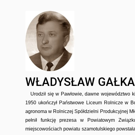
Ciekawe historie
WŁADYSŁAW GAŁKA
Towarzystwo Miłośników Wilna i Ziemi
Wileńskiej
Urodził się w Pawłowie, dawne województwo kiel
1950 ukończył Państwowe Liceum Rolnicze w Bo
agronoma w Rolniczej Spółdzielni Produkcyjnej M
pełnił funkcję prezesa w Powiatowym Związ
miejscowościach powiatu szamotulskiego powstał