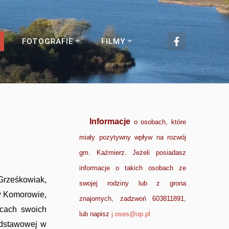
FOTOGRAFIE
FILMY
Informacje
o osobach, które
miały pozytywny wpływ na rozwój
gm. Kaźmierz. Jeżeli posiadasz
informacje o takich osobach ze
Grześkowiak,
swojej rodziny lub z grona
 w Komorowie,
znajomych, zadzwoń 603811891,
rcach swoich
lub napisz
j.oses@op.pl
odstawowej w