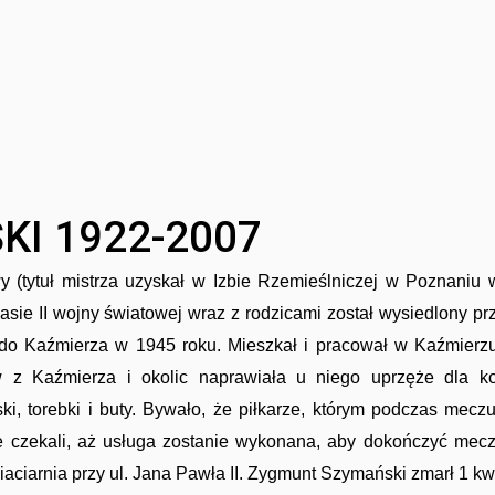
I 1922-2007
(tytuł mistrza uzyskał w Izbie Rzemieślniczej w Poznaniu 
zasie II wojny światowej wraz z rodzicami został wysiedlony 
 do Kaźmierza w 1945 roku. Mieszkał i pracował w Kaźmierz
ków z Kaźmierza i okolic naprawiała u niego uprzęże dla k
i, torebki i buty. Bywało, że piłkarze, którym podczas meczu
wie czekali, aż usługa zostanie wykonana, aby dokończyć mecz
iaciarnia przy ul. Jana Pawła II. Zygmunt Szymański zmarł 1 kwi