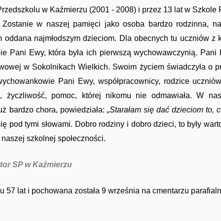
 Przedszkolu w Kaźmierzu (2001 - 2008) i przez 13 lat w Szkol
 Zostanie w naszej pamięci jako osoba bardzo rodzinna, na
 oddana najmłodszym dzieciom. Dla obecnych tu uczniów z kl
ie Pani Ewy, która była ich pierwszą wychowawczynią. Pani 
owej w Sokolnikach Wielkich. Swoim życiem świadczyła o p
wychowankowie Pani Ewy, współpracownicy, rodzice uczniów
, życzliwość, pomoc, której nikomu nie odmawiała. W nasz
już bardzo chora, powiedziała:
„Starałam się dać dzieciom to, 
 pod tymi słowami. Dobro rodziny i dobro dzieci, to były warto
la naszej szkolnej społeczności.
 w Kaźmierzu
u 57 lat i pochowana została 9 września na cmentarzu parafia