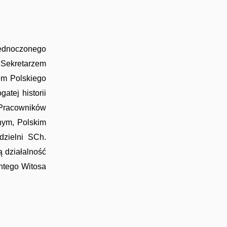
jednoczonego
 Sekretarzem
em Polskiego
tej historii
 Pracowników
znym, Polskim
dzielni SCh.
 działalność
entego Witosa