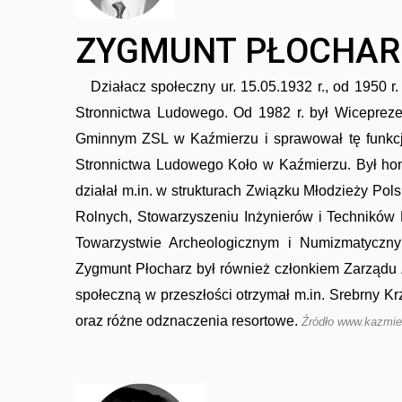
ZYGMUNT PŁOCHARZ
Działacz społeczny ur. 15.05.1932 r., od 1950
Stronnictwa Ludowego. Od 1982 r. był Wicepre
Gminnym ZSL w Kaźmierzu i sprawował tę funkcję
Stronnictwa Ludowego Koło w Kaźmierzu. Był hon
działał m.in. w strukturach Związku Młodzieży 
Rolnych, Stowarzyszeniu Inżynierów i Techników 
Towarzystwie Archeologicznym i Numizmatyczny
Zygmunt Płocharz był również członkiem Zarząd
społeczną w przeszłości otrzymał m.in. Srebrny 
oraz różne odznaczenia resortowe.
Źródło www.kazmie