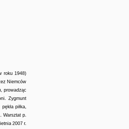
w roku 1948)
przez Niemców
u, prowadząc
oni. Zygmunt
 pękła piłka,
. Warsztat p.
etnia 2007 r.