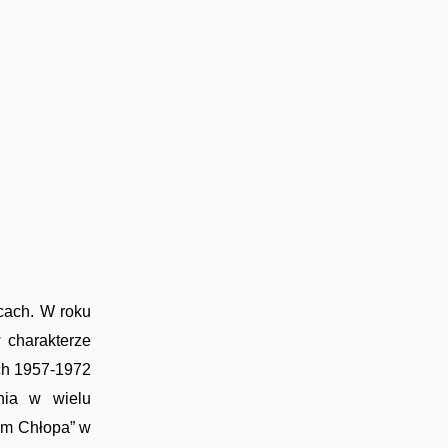
cach. W roku
 charakterze
ach 1957-1972
nia w wielu
om Chłopa” w