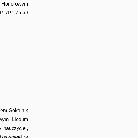
”; Honorowym
P RP”. Zmarł
cem Sokolnik
owym Liceum
 nauczyciel,
odstawowej w