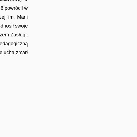
76 powrócił w
ej im. Marii
odnosił swoje
yżem Zasługi.
 pedagogiczną
elucha zmarł