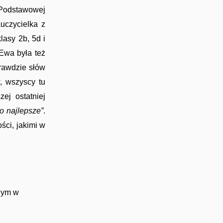
e Podstawowej
uczycielka z
asy 2b, 5d i
Ewa była też
rawdzie słów
, wszyscy tu
ej ostatniej
co najlepsze”
.
ści, jakimi w
lnym w