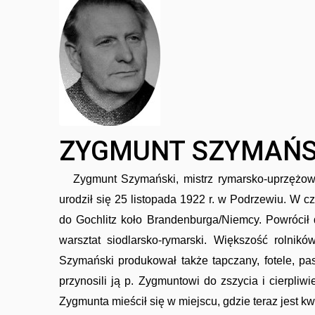
ZYGMUNT SZYMAŃSK
Zygmunt Szymański, mistrz rymarsko-uprzężowy 
urodził się 25 listopada 1922 r. w Podrzewiu. W c
do Gochlitz koło Brandenburga/Niemcy. Powrócił
warsztat siodlarsko-rymarski. Większość rolni
Szymański produkował także tapczany, fotele, pask
przynosili ją p. Zygmuntowi do zszycia i cierpli
Zygmunta mieścił się w miejscu, gdzie teraz jest kw