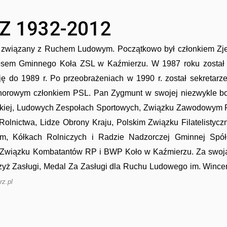
 1932-2012
 r. związany z Ruchem Ludowym. Początkowo był członkiem Z
zesem Gminnego Koła ZSL w Kaźmierzu. W 1987 roku został
 do 1989 r. Po przeobrażeniach w 1990 r. został sekretarz
orowym członkiem PSL. Pan Zygmunt w swojej niezwykle boga
Polskiej, Ludowych Zespołach Sportowych, Związku Zawodowym
Rolnictwa, Lidze Obrony Kraju, Polskim Związku Filatelistyc
m, Kółkach Rolniczych i Radzie Nadzorczej Gminnej Spół
u Związku Kombatantów RP i BWP Koło w Kaźmierzu. Za swoją
Krzyż Zasługi, Medal Za Zasługi dla Ruchu Ludowego im. Winc
rz.pl