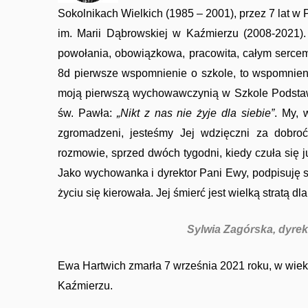
Sokolnikach Wielkich (1985 – 2001), przez 7 lat w
im. Marii Dąbrowskiej w Kaźmierzu (2008-2021).
powołania, obowiązkowa, pracowita, całym sercem
8d pierwsze wspomnienie o szkole, to wspomnien
moją pierwszą wychowawczynią w Szkole Podstaw
Imprezy masowe
św. Pawła:
„Nikt z nas nie żyje dla siebie”
. My, 
zgromadzeni, jesteśmy Jej wdzięczni za dobroć
rozmowie, sprzed dwóch tygodni, kiedy czuła się 
Jako wychowanka i dyrektor Pani Ewy, podpisuję się
życiu się kierowała. Jej śmierć jest wielką stratą d
Sylwia Zagórska, dyrektor SP
Sport
Ewa Hartwich zmarła 7 września 2021 roku, w wiek
Kaźmierzu.