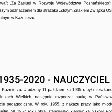
ictwa”; „Za Zasługi w Rozwoju Województwa Poznańskiego
szym odznaczeniem dla strażaka „Złotym Znakiem Związku OS
ialnym w Kaźmierzu.
935-2020 - NAUCZYCIEL
Kaźmierzu. Urodzony 11 października 1935 r. był mieszkań
lnikach Wielkich, następnie rozpoczął naukę w Państw
cje pedagogiczne. W roku 1955, z nakazu pracy jako młody
uślin. W 1957 roku objął stanowisko kierownika Szkoły P