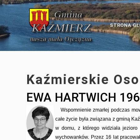
Polityka Prywatności
Dawniej i dziś
Gmina Kaźmierz
Szkoła Bytyń
Kalendarium
STRONA G
Roczniki Szkolne
Koncerty
Szkoła Gaj Wielki
Z dawnych szkół i przedszkoli
Turnieje
Szkoła Kaźmierz
Patriotyzm
Kaźmierskie Oso
Przedstawienia
Szkoła Sokolniki Wielkie
Wydarzenia
EWA HARTWICH 196
Wspomnienie zmarłej podczas mowy 
całe życie była związana z gminą Kaź
w domu, z którego widziała jezioro
Kultura
wychowanków. Przez 16 lat pracował