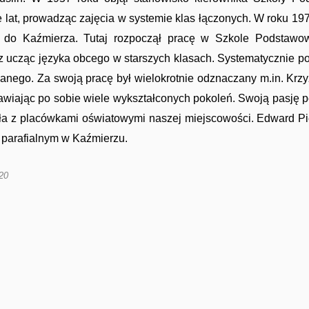
e lat, prowadząc zajęcia w systemie klas łączonych. W roku 19
mi do Kaźmierza. Tutaj rozpoczął pracę w Szkole Podstawow
z ucząc języka obcego w starszych klasach. Systematycznie p
wanego. Za swoją pracę był wielokrotnie odznaczany m.in. Krz
tawiając po sobie wiele wykształconych pokoleń. Swoją pasję
ała z placówkami oświatowymi naszej miejscowości. Edward Pi
u parafialnym w Kaźmierzu.
20