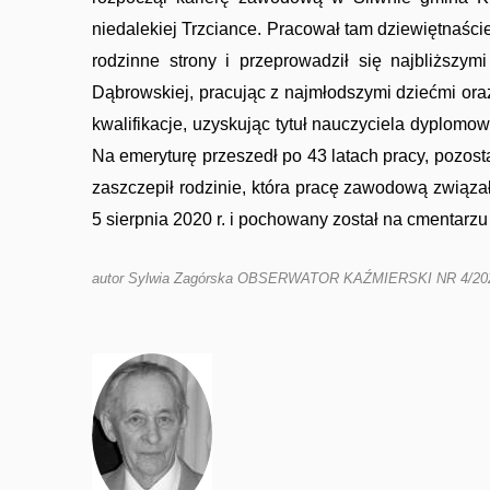
niedalekiej Trzciance. Pracował tam dziewiętnaści
rodzinne strony i przeprowadził się najbliższy
Dąbrowskiej, pracując z najmłodszymi dziećmi ora
kwalifikacje, uzyskując tytuł nauczyciela dyplomo
Na emeryturę przeszedł po 43 latach pracy, pozos
zaszczepił rodzinie, która pracę zawodową związ
5 sierpnia 2020 r. i pochowany został na cmentarz
autor Sylwia Zagórska OBSERWATOR KAŹMIERSKI NR 4/20