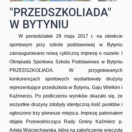
"PRZEDSZKOLIADA"
W BYTYNIU
Ciekawe historie
W poniedziałek 29 maja 2017 r. na obiekcie
sportowym przy szkole podstawowej w Bytyniu
zainaugurowano nową cykliczną imprezę o nazwie: I
Olimpiada Sportowa Szkoła Podstawowa w Bytyniu
PRZEDSZKOLIADA. W przygotowanych
konkurencjach sportowych wystartowały drużyny
Towarzystwo Miłośników Wilna i Ziemi
reprezentujące przedszkola w Bytyniu, Gaju Wielkim i
Wileńskiej
Kaźmierzu. Po podliczeniu wyników okazało się, że
wszystkie drużyny zdobyły identyczną ilość punktów i
ogłoszono trzy pierwsze miejsca. Imprezę patronatem
objęła Przewodnicząca Rady Gminy Kaźmierz p.
Arleta Wojciechowska, która na zakończenie wręczyła