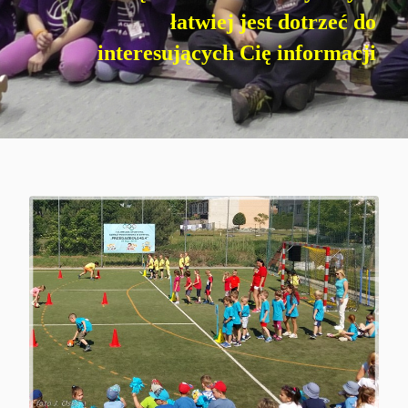
łatwiej jest dotrzeć do
interesujących Cię informacji
Imprezy masowe
Sport