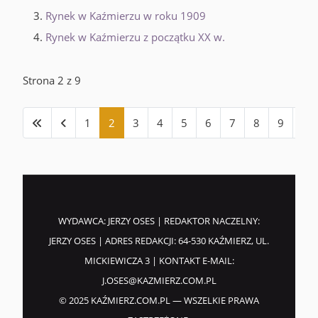
Rynek w Kaźmierzu w roku 1909
Rynek w Kaźmierzu z początku XX w.
Strona 2 z 9
1
2
3
4
5
6
7
8
9
WYDAWCA: JERZY OSES | REDAKTOR NACZELNY:
JERZY OSES | ADRES REDAKCJI: 64-530 KAŹMIERZ, UL.
MICKIEWICZA 3 | KONTAKT E-MAIL:
J.OSES@KAZMIERZ.COM.PL
© 2025 KAŹMIERZ.COM.PL — WSZELKIE PRAWA