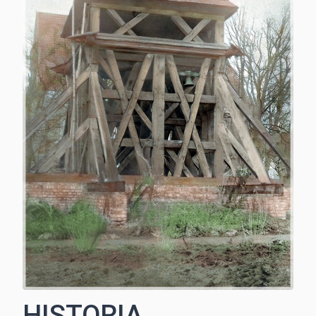
Ciekawe historie
Towarzystwo Miłośników Wilna i Ziemi
Wileńskiej
HISTORIA