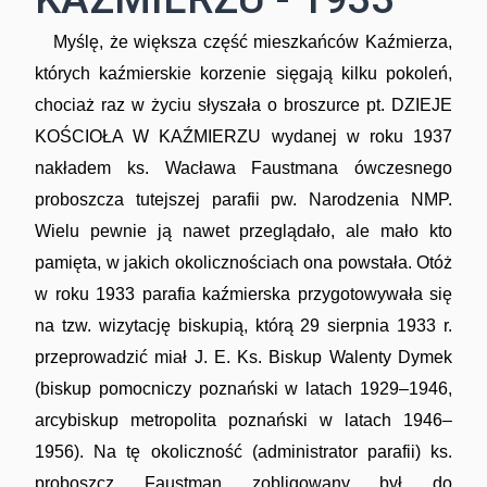
Myślę, że większa część mieszkańców Kaźmierza,
których kaźmierskie korzenie sięgają kilku pokoleń,
chociaż raz w życiu słyszała o broszurce pt. DZIEJE
KOŚCIOŁA W KAŹMIERZU wydanej w roku 1937
nakładem ks. Wacława Faustmana ówczesnego
proboszcza tutejszej parafii pw. Narodzenia NMP.
Wielu pewnie ją nawet przeglądało, ale mało kto
pamięta, w jakich okolicznościach ona powstała. Otóż
w roku 1933 parafia kaźmierska przygotowywała się
na tzw. wizytację biskupią, którą 29 sierpnia 1933 r.
przeprowadzić miał J. E. Ks. Biskup Walenty Dymek
(biskup pomocniczy poznański w latach 1929–1946,
arcybiskup metropolita poznański w latach 1946–
1956). Na tę okoliczność (administrator parafii) ks.
proboszcz Faustman zobligowany był do